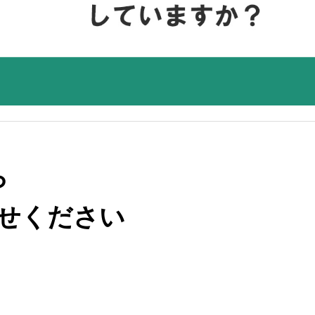
ら
せください