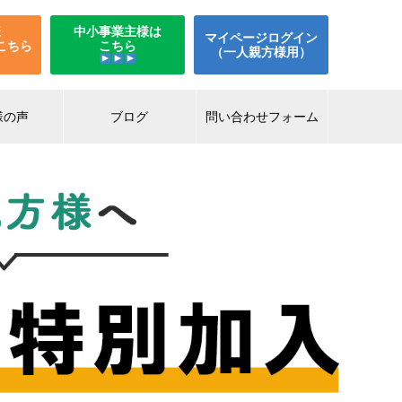
様
中小事業主様は
マイページログイン
こちら
こちら
（一人親方様用）
様の声
ブログ
問い合わせフォーム