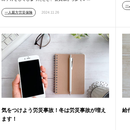
一
一人親方労災保険
2024.11.26
気をつけよう労災事故！冬は労災事故が増え
給
ます！