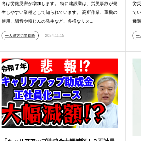
冬は労働災害が増加します。 特に建設業は、労災事故が発
労
生しやすい業種として知られています。 高所作業、重機の
てい
使用、騒音や粉じんの発生など、多様なリス...
種類
一人親方労災保険
2024.11.15
一