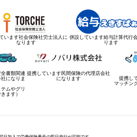
ています社会保険社労士法人に
併設しています給与計算代行
なります
ります
安全書類関連
提携しています民間保険の代理店会社
提携し
会社になりま
になります
マッチン
ステムやグリ
できます）
翌日加入で労働保険番号の即日発行が可能です。