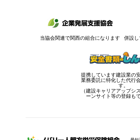
当協会関連で関西の組合になります
併設し
提携しています建設業の
業務委託に特化した代行
す。
（建設キャリアアップシ
ーンサイト等の登録も
最短