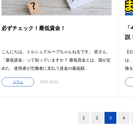
必ずチェック！最低賃金！
「
説
こんにちは。トルシュグループちゃんねるです。 皆さん、
【公
「最低賃金」って知っていますか？ 最低賃金とは、国が定
は、
めた、使用者が労働者に支払う賃金の最低額...
険を
コラム
2024.10.01
1
2
3
4