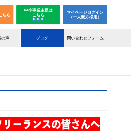
様
中小事業主様は
マイページログイン
こちら
こちら
（一人親方様用）
様の声
ブログ
問い合わせフォーム