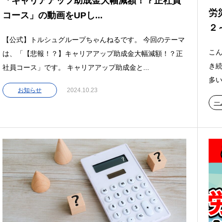
「キャリアアップ助成金大幅減額！？正社員
労
コース」の動画をUPし...
２
【公式】トルシュグループちゃんねるです。 今回のテーマ
こん
は、「【悲報！？】キャリアアップ助成金大幅減額！？正
き
社員コース」です。 キャリアアップ助成金と...
多い
お知らせ
2024.10.23
一