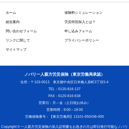
ホーム
保険料シミュレーション
組合案内
労災特別加入とは？
問い合わせフォーム
申し込みフォーム
リンクに関して
プライバシーポリシー
サイトマップ
ノバリ一人親方労災保険（東京労働局承認）
住所：〒103-0013 東京都中央区日本橋人形町3丁目5-4
TEL：0120-816-137
FAX：0120-816-638
営業日：月～金（土日祝お休み）
営業時間：9:00～18:00
労働保険番号：【東京労働局】13101-650436-000
Copyright ©
一人親方労災保険の加入証明書をお急ぎの方は即日発行可能なノバリ