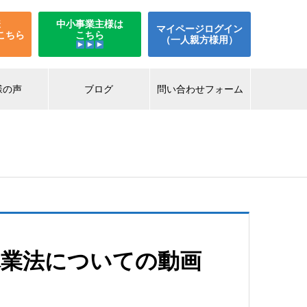
様
中小事業主様は
マイページログイン
こちら
こちら
（一人親方様用）
様の声
ブログ
問い合わせフォーム
休業法についての動画