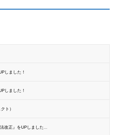
UPしました！
UPしました！
ェクト）
準法改正』をUPしました...