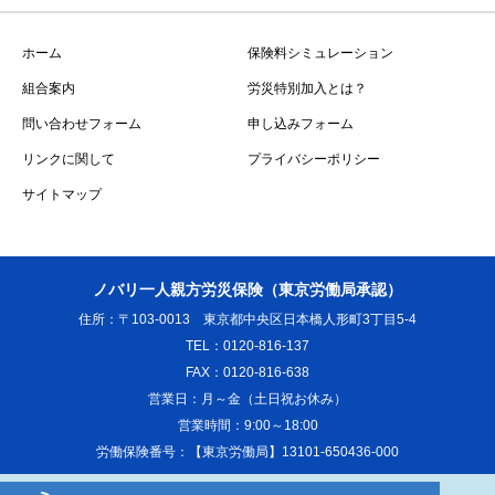
ホーム
保険料シミュレーション
組合案内
労災特別加入とは？
問い合わせフォーム
申し込みフォーム
リンクに関して
プライバシーポリシー
サイトマップ
ノバリ一人親方労災保険（東京労働局承認）
住所：〒103-0013 東京都中央区日本橋人形町3丁目5-4
TEL：0120-816-137
FAX：0120-816-638
営業日：月～金（土日祝お休み）
営業時間：9:00～18:00
労働保険番号：【東京労働局】13101-650436-000
Copyright ©
一人親方労災保険の加入証明書をお急ぎの方は即日発行可能なノバリ