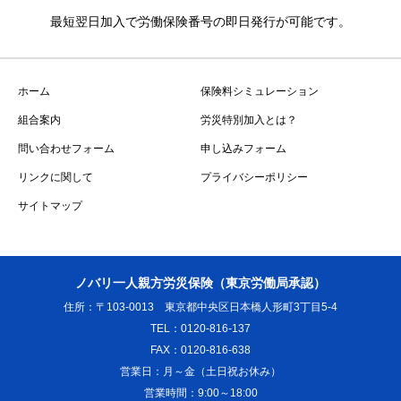
最短翌日加入で労働保険番号の即日発行が可能です。
ホーム
保険料シミュレーション
組合案内
労災特別加入とは？
問い合わせフォーム
申し込みフォーム
リンクに関して
プライバシーポリシー
サイトマップ
ノバリ一人親方労災保険（東京労働局承認）
住所：〒103-0013 東京都中央区日本橋人形町3丁目5-4
TEL：0120-816-137
FAX：0120-816-638
営業日：月～金（土日祝お休み）
営業時間：9:00～18:00